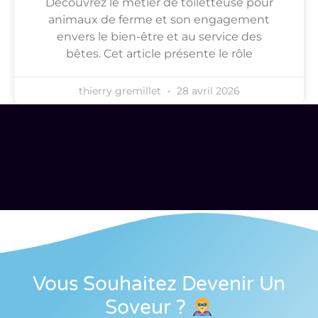
Découvrez le métier de toiletteuse pour
animaux de ferme et son engagement
envers le bien-être et au service des
bêtes. Cet article présente le rôle
thierry gremillet
28 avril 2026
Vous Souhaitez Devenir Un
Soveur
?