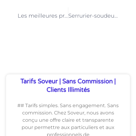
PRÉCÉDENT
NEXT
Les meilleures pratiques pour assurer la sécurité des maçons sur un chantier à Paris
Serrurier-soudeur : comment travailler l’acier
Découvrez Également
Tarifs Soveur | Sans Commission |
Clients Illimités
## Tarifs simples. Sans engagement. Sans
commission. Chez Soveur, nous avons
conçu une offre claire et transparente
pour permettre aux particuliers et aux
professionnels de