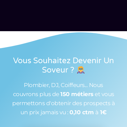
Vous Souhaitez Devenir Un
Soveur
?
Plombier, DJ, Coiffeurs... Nous
couvrons plus de
150 métiers
et vous
permettons d'obtenir des prospects à
un prix jamais vu :
0,10 ctm
à
1€