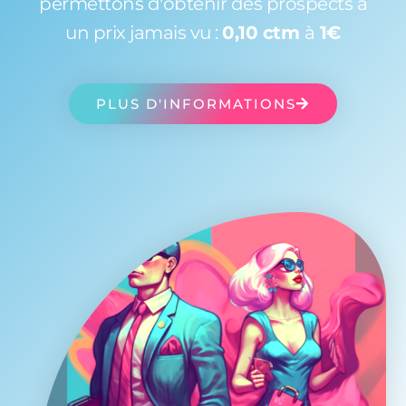
permettons d'obtenir des prospects à
un prix jamais vu :
0,10 ctm
à
1€
PLUS D'INFORMATIONS