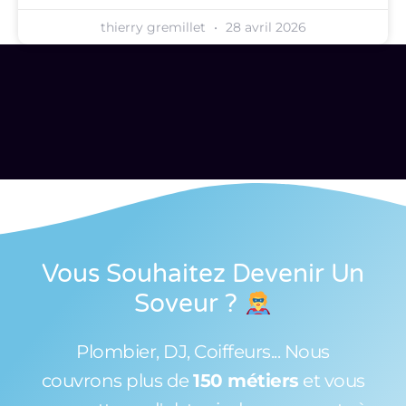
thierry gremillet
28 avril 2026
Vous Souhaitez Devenir Un
Soveur
?
Plombier, DJ, Coiffeurs... Nous
couvrons plus de
150 métiers
et vous