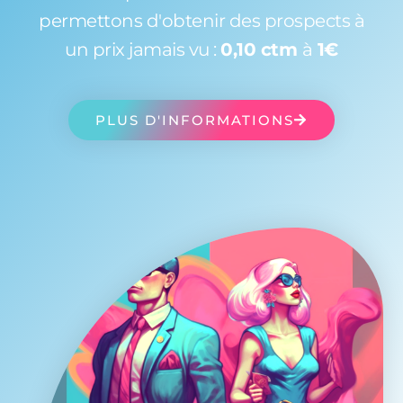
permettons d'obtenir des prospects à
un prix jamais vu :
0,10 ctm
à
1€
PLUS D'INFORMATIONS