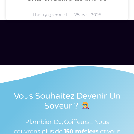
thierry gremillet
28 avril 2026
Vous Souhaitez Devenir Un
Soveur
?
Plombier, DJ, Coiffeurs... Nous
couvrons plus de
150 métiers
et vous