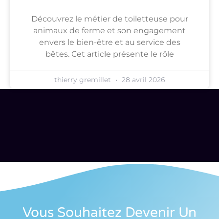
Découvrez le métier de toiletteuse pour
animaux de ferme et son engagement
envers le bien-être et au service des
bêtes. Cet article présente le rôle
thierry gremillet
28 avril 2026
Vous Souhaitez Devenir Un