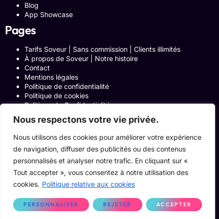
Blog
App Showcase
Pages
Tarifs Soveur | Sans commission | Clients illimités
À propos de Soveur | Notre histoire
Contact
Mentions légales
Politique de confidentialité
Politique de cookies
Politique de Confidentialité
Formulaire de contact
Nous respectons votre vie privée.
Blog
Notre histoire
Nous utilisons des cookies pour améliorer votre expérience
Programme Affiliation
de navigation, diffuser des publicités ou des contenus
Conditions générales d’utilisation
ACCUEIL
personnalisés et analyser notre trafic. En cliquant sur «
Onglets Zone Affilié
Tout accepter », vous consentez à notre utilisation des
Le Blog
cookies.
Politique relative aux cookies
Devenir pro
PERSONNALISER
REJETER
ACCEPTER