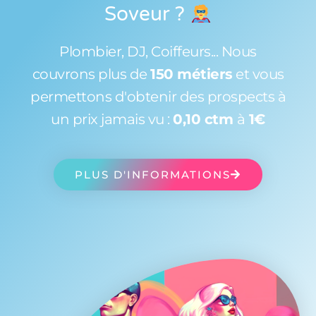
Soveur
?
Plombier, DJ, Coiffeurs... Nous
couvrons plus de
150 métiers
et vous
permettons d'obtenir des prospects à
un prix jamais vu :
0,10 ctm
à
1€
PLUS D'INFORMATIONS