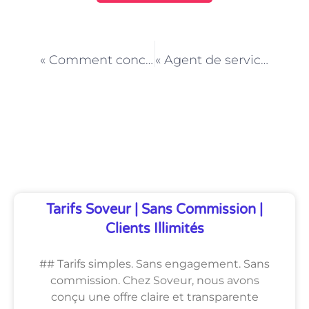
PRÉCÉDENT
NEXT
« Comment concilier vie professionnelle et personnelle en tant qu’Agent de service à la personne à Paris »
« Agent de service à la personne à Paris : une profession au service de la qualité de vie »
Découvrez Également
Tarifs Soveur | Sans Commission |
Clients Illimités
## Tarifs simples. Sans engagement. Sans
commission. Chez Soveur, nous avons
conçu une offre claire et transparente