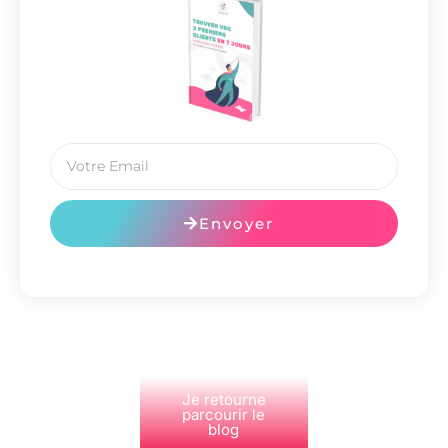
Envoyer
Je retourne
parcourir le
blog