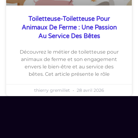
Toiletteuse-Toiletteuse Pour
Animaux De Ferme : Une Passion
Au Service Des Bêtes
Découvrez le métier de toiletteuse pour
animaux de ferme et son engagement
envers le bien-être et au service des
bêtes. Cet article présente le rôle
thierry gremillet
28 avril 2026