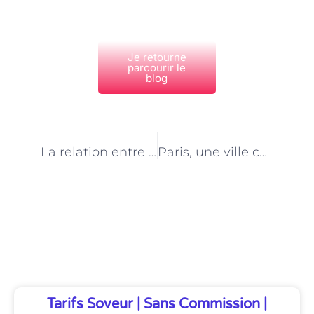
Je retourne
parcourir le
blog
PRÉCÉDENT
NEXT
La relation entre les professionnels et les animaux dans les pensions parisiennes
Paris, une ville cosmopolite pour les animaux : les pensions multilingues
Découvrez Également
Tarifs Soveur | Sans Commission |