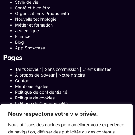
Style de vie
Santé et bien être
Organisation & Productivité
Nouvelle technologie
Métier et formation
Jeu en ligne
Finance
Blog
App Showcase
Pages
Tarifs Soveur | Sans commission | Clients illimités
À propos de Soveur | Notre histoire
Contact
Mentions légales
Politique de confidentialité
Politique de cookies
Politique de Confidentialité
Formulaire de contact
Nous respectons votre vie privée.
Blog
Notre histoire
Nous utilisons des cookies pour améliorer votre expérience
Programme Affiliation
de navigation, diffuser des publicités ou des contenus
Conditions générales d’utilisation