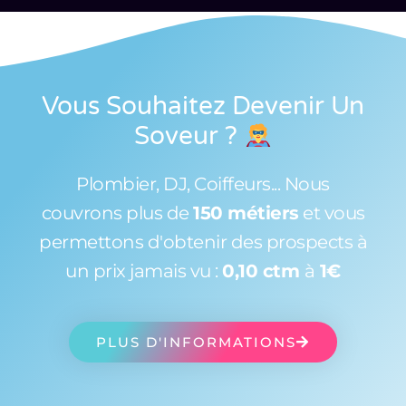
Vous Souhaitez Devenir Un
Soveur
?
Plombier, DJ, Coiffeurs... Nous
couvrons plus de
150 métiers
et vous
permettons d'obtenir des prospects à
un prix jamais vu :
0,10 ctm
à
1€
PLUS D'INFORMATIONS