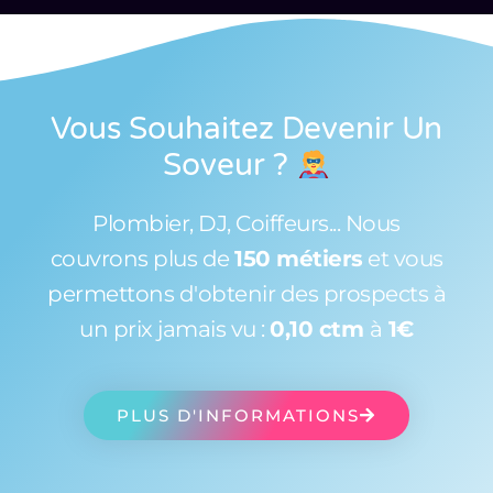
Vous Souhaitez Devenir Un
Soveur
?
Plombier, DJ, Coiffeurs... Nous
couvrons plus de
150 métiers
et vous
permettons d'obtenir des prospects à
un prix jamais vu :
0,10 ctm
à
1€
PLUS D'INFORMATIONS