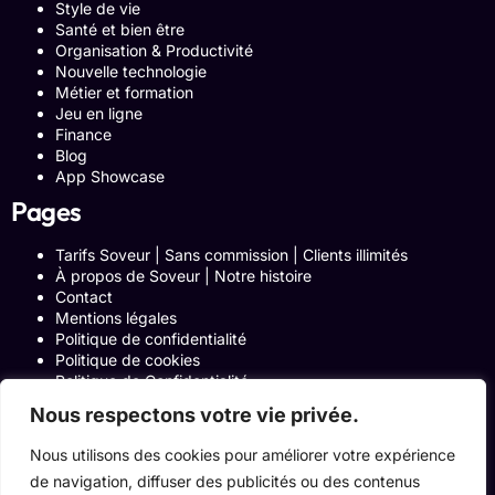
Style de vie
Santé et bien être
Organisation & Productivité
Nouvelle technologie
Métier et formation
Jeu en ligne
Finance
Blog
App Showcase
Pages
Tarifs Soveur | Sans commission | Clients illimités
À propos de Soveur | Notre histoire
Contact
Mentions légales
Politique de confidentialité
Politique de cookies
Politique de Confidentialité
Formulaire de contact
Nous respectons votre vie privée.
Blog
Notre histoire
Nous utilisons des cookies pour améliorer votre expérience
Programme Affiliation
de navigation, diffuser des publicités ou des contenus
Conditions générales d’utilisation