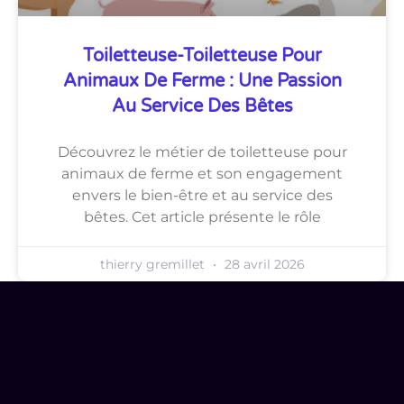
Toiletteuse-Toiletteuse Pour
Animaux De Ferme : Une Passion
Au Service Des Bêtes
Découvrez le métier de toiletteuse pour
animaux de ferme et son engagement
envers le bien-être et au service des
bêtes. Cet article présente le rôle
thierry gremillet
28 avril 2026