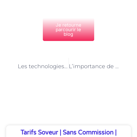
Je retourne
parcourir le
blog
PRÉCÉDENT
NEXT
Les technologies au service des aides ménagères à Paris
L’importance de la discrétion dans le métier d’aide ménagère à Paris
Découvrez Également
Tarifs Soveur | Sans Commission |