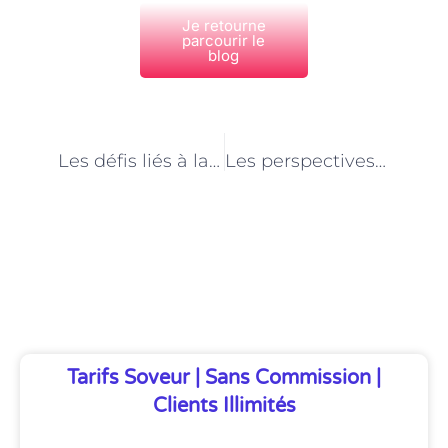
Je retourne
parcourir le
blog
PRÉCÉDENT
NEXT
Les défis liés à la gestion des plannings dans les agences d’aide à domicile à Paris
Les perspectives de croissance du secteur des agences de services d’aide à domicile à Paris
Découvrez Également
Tarifs Soveur | Sans Commission |
Clients Illimités