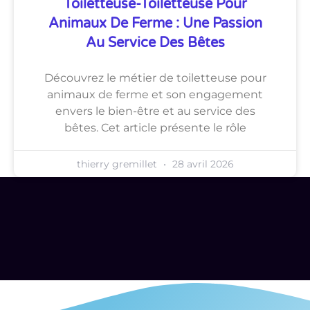
Toiletteuse-Toiletteuse Pour
Animaux De Ferme : Une Passion
Au Service Des Bêtes
Découvrez le métier de toiletteuse pour
animaux de ferme et son engagement
envers le bien-être et au service des
bêtes. Cet article présente le rôle
thierry gremillet
28 avril 2026