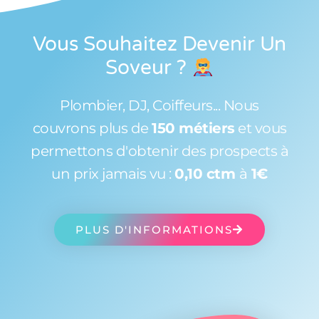
Vous Souhaitez Devenir Un
Soveur
?
Plombier, DJ, Coiffeurs... Nous
couvrons plus de
150 métiers
et vous
permettons d'obtenir des prospects à
un prix jamais vu :
0,10 ctm
à
1€
PLUS D'INFORMATIONS