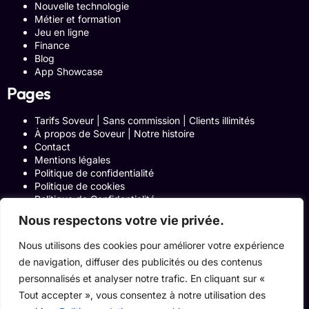
Nouvelle technologie
Métier et formation
Jeu en ligne
Finance
Blog
App Showcase
Pages
Tarifs Soveur | Sans commission | Clients illimités
À propos de Soveur | Notre histoire
Contact
Mentions légales
Politique de confidentialité
Politique de cookies
Politique de Confidentialité
Formulaire de contact
Nous respectons votre vie privée.
Blog
Notre histoire
Nous utilisons des cookies pour améliorer votre expérience
Programme Affiliation
de navigation, diffuser des publicités ou des contenus
Conditions générales d’utilisation
ACCUEIL
personnalisés et analyser notre trafic. En cliquant sur «
Onglets Zone Affilié
Tout accepter », vous consentez à notre utilisation des
Le Blog