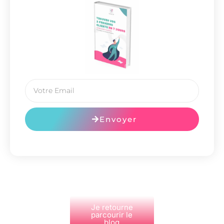
Envoyer
Je retourne
parcourir le
blog