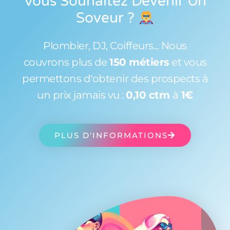
Vous Souhaitez Devenir Un
Soveur
?
Plombier, DJ, Coiffeurs... Nous
couvrons plus de
150 métiers
et vous
permettons d'obtenir des prospects à
un prix jamais vu :
0,10 ctm
à
1€
PLUS D'INFORMATIONS