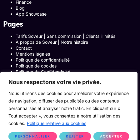
Finance
Blog
App Showcase
Pages
Tarifs Soveur | Sans commission | Clients illimités
À propos de Soveur | Notre histoire
Contact
Mentions légales
Politique de confidentialité
Politique de cookies
Politique de Confidentialité
Formulaire de contact
Nous respectons votre vie privée.
Blog
Notre histoire
Nous utilisons des cookies pour améliorer votre expérience
Programme Affiliation
de navigation, diffuser des publicités ou des contenus
Conditions générales d’utilisation
ACCUEIL
personnalisés et analyser notre trafic. En cliquant sur «
Onglets Zone Affilié
Tout accepter », vous consentez à notre utilisation des
Le Blog
cookies.
Politique relative aux cookies
Devenir pro
PERSONNALISER
REJETER
ACCEPTER