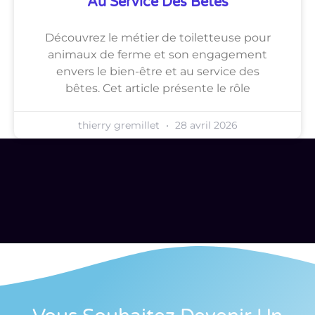
Au Service Des Bêtes
Découvrez le métier de toiletteuse pour
animaux de ferme et son engagement
envers le bien-être et au service des
bêtes. Cet article présente le rôle
thierry gremillet
28 avril 2026