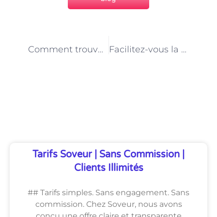
PRÉCÉDENT
NEXT
Comment trouver les meilleurs praticiens en auriculothérapie à Paris ?
Facilitez-vous la vie avec les plateformes telles que Soveur.com ou Doctolib : Comment prendre rendez-vous chez votre médecin en quelques clics
Découvrez Également
Tarifs Soveur | Sans Commission |
Clients Illimités
## Tarifs simples. Sans engagement. Sans
commission. Chez Soveur, nous avons
conçu une offre claire et transparente