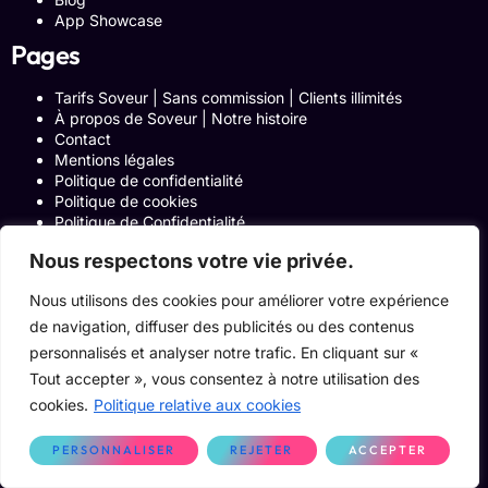
App Showcase
Pages
Tarifs Soveur | Sans commission | Clients illimités
À propos de Soveur | Notre histoire
Contact
Mentions légales
Politique de confidentialité
Politique de cookies
Politique de Confidentialité
Formulaire de contact
Nous respectons votre vie privée.
Blog
Notre histoire
Nous utilisons des cookies pour améliorer votre expérience
Programme Affiliation
Conditions générales d’utilisation
de navigation, diffuser des publicités ou des contenus
ACCUEIL
personnalisés et analyser notre trafic. En cliquant sur «
Onglets Zone Affilié
Tout accepter », vous consentez à notre utilisation des
Le Blog
cookies.
Politique relative aux cookies
Devenir pro
PERSONNALISER
REJETER
ACCEPTER