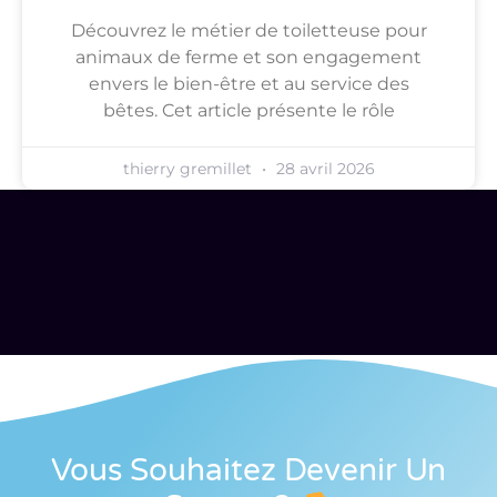
Découvrez le métier de toiletteuse pour
animaux de ferme et son engagement
envers le bien-être et au service des
bêtes. Cet article présente le rôle
thierry gremillet
28 avril 2026
Vous Souhaitez Devenir Un