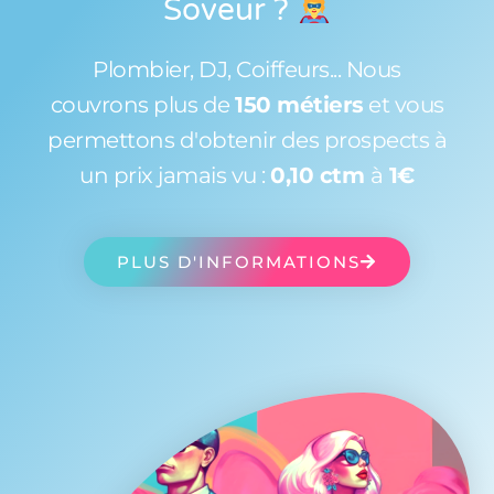
Soveur
?
Plombier, DJ, Coiffeurs... Nous
couvrons plus de
150 métiers
et vous
permettons d'obtenir des prospects à
un prix jamais vu :
0,10 ctm
à
1€
PLUS D'INFORMATIONS