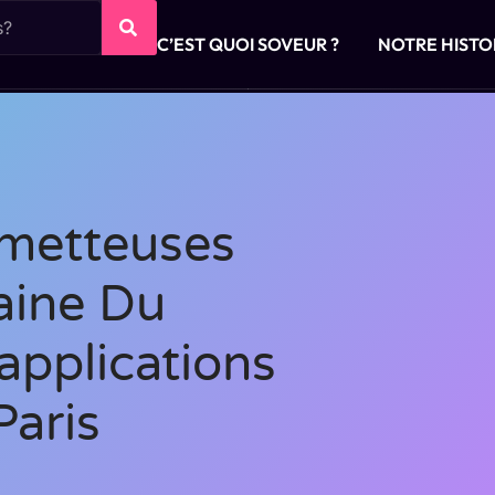
C’EST QUOI SOVEUR ?
NOTRE HISTO
ometteuses
aine Du
pplications
Paris