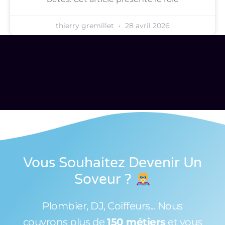
thierry gremillet
28 avril 2026
Vous Souhaitez Devenir Un
Soveur
?
Plombier, DJ, Coiffeurs... Nous
couvrons plus de
150 métiers
et vous