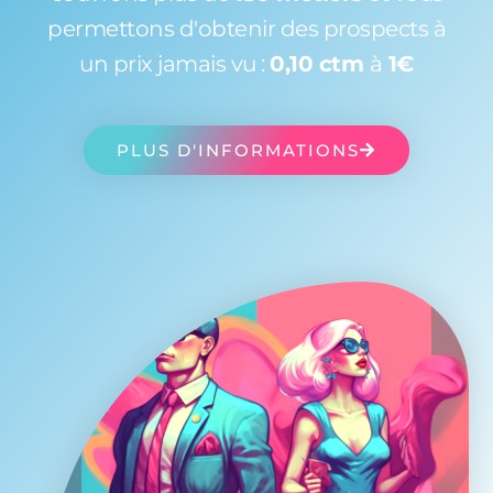
permettons d'obtenir des prospects à
un prix jamais vu :
0,10 ctm
à
1€
PLUS D'INFORMATIONS