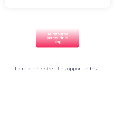
Je retourne
parcourir le
blog
PRÉCÉDENT
NEXT
La relation entre le technicien en santé animale et les associations de protection des animaux à Paris
Les opportunités de carrière pour les techniciens en santé animale à Paris
Découvrez Également