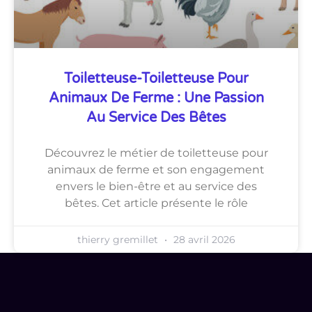
Toiletteuse-Toiletteuse Pour
Animaux De Ferme : Une Passion
Au Service Des Bêtes
Découvrez le métier de toiletteuse pour
animaux de ferme et son engagement
envers le bien-être et au service des
bêtes. Cet article présente le rôle
thierry gremillet
28 avril 2026