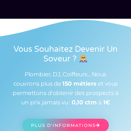
Vous Souhaitez Devenir Un
Soveur
?
Plombier, DJ, Coiffeurs... Nous
couvrons plus de
150 métiers
et vous
permettons d'obtenir des prospects à
un prix jamais vu :
0,10 ctm
à
1€
PLUS D'INFORMATIONS