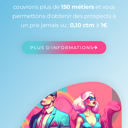
couvrons plus de
150 métiers
et vous
permettons d'obtenir des prospects à
un prix jamais vu :
0,10 ctm
à
1€
PLUS D'INFORMATIONS