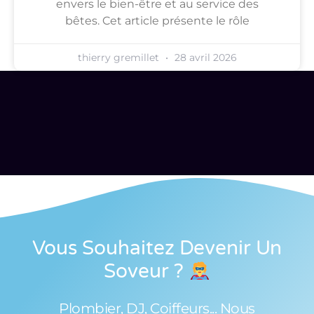
envers le bien-être et au service des
bêtes. Cet article présente le rôle
thierry gremillet
28 avril 2026
Vous Souhaitez Devenir Un
Soveur
?
Plombier, DJ, Coiffeurs... Nous