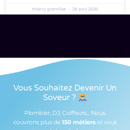
thierry gremillet
28 avril 2026
Vous Souhaitez Devenir Un
Soveur
?
Plombier, DJ, Coiffeurs... Nous
couvrons plus de
150 métiers
et vous