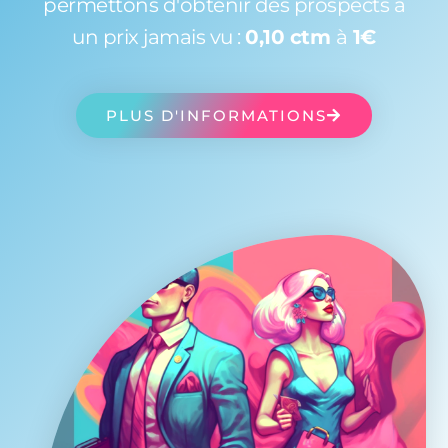
permettons d'obtenir des prospects à
un prix jamais vu :
0,10 ctm
à
1€
PLUS D'INFORMATIONS