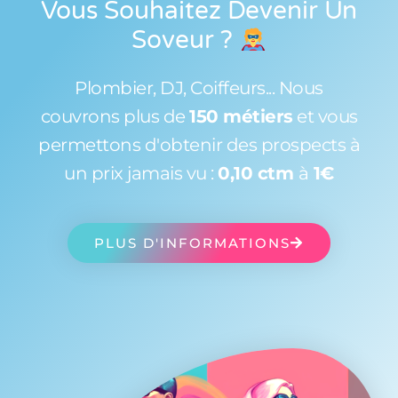
Vous Souhaitez Devenir Un
Soveur
?
Plombier, DJ, Coiffeurs... Nous
couvrons plus de
150 métiers
et vous
permettons d'obtenir des prospects à
un prix jamais vu :
0,10 ctm
à
1€
PLUS D'INFORMATIONS