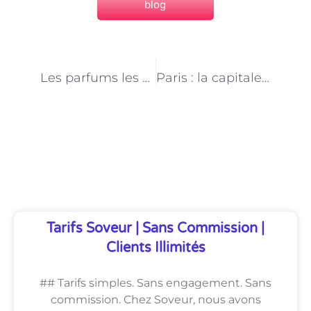
blog
PRÉCÉDENT
NEXT
Les parfums les plus vendus chez les conseillers en parfumerie à Paris
Paris : la capitale mondiale de la parfumerie et son impact sur les conseillers
Découvrez Également
Tarifs Soveur | Sans Commission |
Clients Illimités
## Tarifs simples. Sans engagement. Sans
commission. Chez Soveur, nous avons