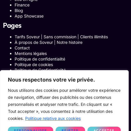
Finance
Blog
App Showcase
Pages
Tarifs Soveur | Sans commission | Clients illimités
À propos de Soveur | Notre histoire
Contact
Mentions légales
Politique de confidentialité
Politique de cookies
Politique de Confidentialité
Formulaire de contact
Nous respectons votre vie privée.
Blog
Notre histoire
Nous utilisons des cookies pour améliorer votre expérience
Programme Affiliation
de navigation, diffuser des publicités ou des contenus
Conditions générales d’utilisation
ACCUEIL
personnalisés et analyser notre trafic. En cliquant sur «
Onglets Zone Affilié
Tout accepter », vous consentez à notre utilisation des
Le Blog
cookies.
Politique relative aux cookies
Devenir pro
PERSONNALISER
REJETER
ACCEPTER