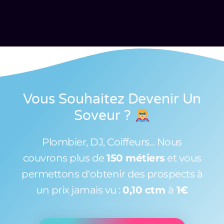
Vous Souhaitez Devenir Un
Soveur
?
Plombier, DJ, Coiffeurs... Nous
couvrons plus de
150 métiers
et vous
permettons d'obtenir des prospects à
un prix jamais vu :
0,10 ctm
à
1€