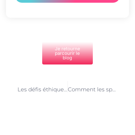
Je retourne
parcourir le
blog
PRÉCÉDENT
NEXT
Les défis éthiques et environnementaux pour les spécialistes de l’alimentation animale à Paris
Comment les spécialistes de l’alimentation animale à Paris contribuent-ils à la durabilité de l’industrie ?
Découvrez Également