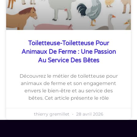
Toiletteuse-Toiletteuse Pour
Animaux De Ferme : Une Passion
Au Service Des Bêtes
Découvrez le métier de toiletteuse pour
animaux de ferme et son engagement
envers le bien-être et au service des
bêtes. Cet article présente le rôle
thierry gremillet
28 avril 2026