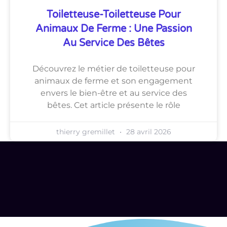
Toiletteuse-Toiletteuse Pour
Animaux De Ferme : Une Passion
Au Service Des Bêtes
Découvrez le métier de toiletteuse pour
animaux de ferme et son engagement
envers le bien-être et au service des
bêtes. Cet article présente le rôle
thierry gremillet
28 avril 2026