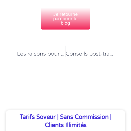
Je retourne
parcourir le
blog
PRÉCÉDENT
NEXT
Les raisons pour lesquelles l’épilation au laser est plus efficace à Paris
Conseils post-traitement pour l’épilation au laser à Paris
Découvrez Également
Tarifs Soveur | Sans Commission |
Clients Illimités