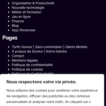
Organisation & Productivité
Nouvelle technologie
Métier et formation
Jeu en ligne
Finance
Blog
App Showcase
Pages
Tarifs Soveur | Sans commission | Clients illimités
À propos de Soveur | Notre histoire
Contact
Mentions légales
Politique de confidentialité
Politique de cookies
Politique de Confidentialité
Formulaire de contact
Nous respectons votre vie privée.
Blog
Notre histoire
Nous utilisons des cookies pour améliorer votre expérience
Programme Affiliation
de navigation, diffuser des publicités ou des contenus
Conditions générales d’utilisation
ACCUEIL
personnalisés et analyser notre trafic. En cliquant sur «
Onglets Zone Affilié