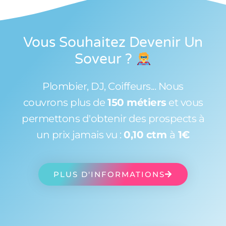
Vous Souhaitez Devenir Un
Soveur
?
Plombier, DJ, Coiffeurs... Nous
couvrons plus de
150 métiers
et vous
permettons d'obtenir des prospects à
un prix jamais vu :
0,10 ctm
à
1€
PLUS D'INFORMATIONS