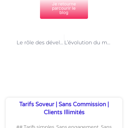
Je retourne
parcourir le
blog
PRÉCÉDENT
NEXT
Le rôle des développeurs web dans la création de sites vitrines à Paris
L’évolution du métier de développeur web à Paris : quelles compétences pour rester compétitif ?
Découvrez Également
Tarifs Soveur | Sans Commission |
Clients Illimités
## Tarifs simples. Sans engagement. Sans