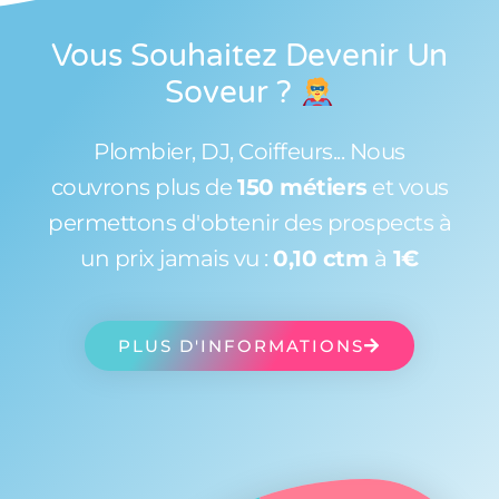
Vous Souhaitez Devenir Un
Soveur
?
Plombier, DJ, Coiffeurs... Nous
couvrons plus de
150 métiers
et vous
permettons d'obtenir des prospects à
un prix jamais vu :
0,10 ctm
à
1€
PLUS D'INFORMATIONS