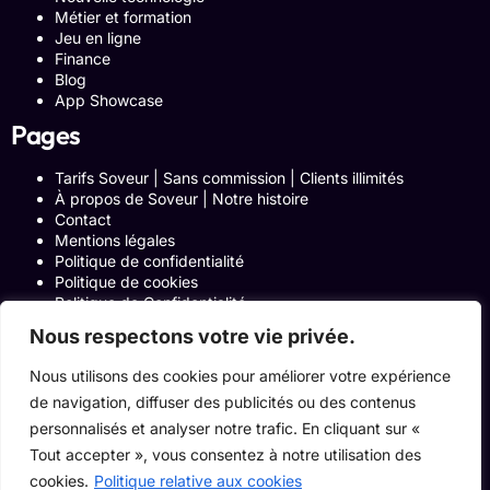
Métier et formation
Jeu en ligne
Finance
Blog
App Showcase
Pages
Tarifs Soveur | Sans commission | Clients illimités
À propos de Soveur | Notre histoire
Contact
Mentions légales
Politique de confidentialité
Politique de cookies
Politique de Confidentialité
Formulaire de contact
Nous respectons votre vie privée.
Blog
Notre histoire
Nous utilisons des cookies pour améliorer votre expérience
Programme Affiliation
de navigation, diffuser des publicités ou des contenus
Conditions générales d’utilisation
ACCUEIL
personnalisés et analyser notre trafic. En cliquant sur «
Onglets Zone Affilié
Tout accepter », vous consentez à notre utilisation des
Le Blog
cookies.
Politique relative aux cookies
Devenir pro