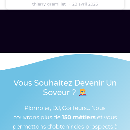
thierry gremillet
28 avril 2026
Vous Souhaitez Devenir Un
Soveur
?
Plombier, DJ, Coiffeurs... Nous
couvrons plus de
150 métiers
et vous
permettons d'obtenir des prospects à