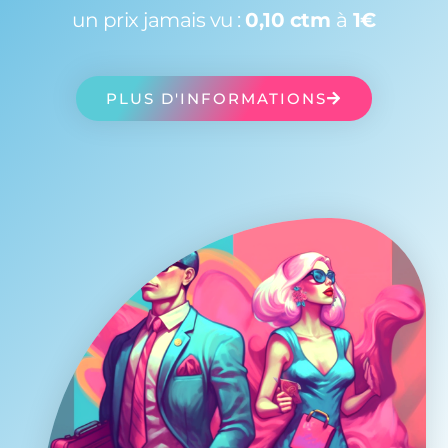
un prix jamais vu :
0,10 ctm
à
1€
PLUS D'INFORMATIONS