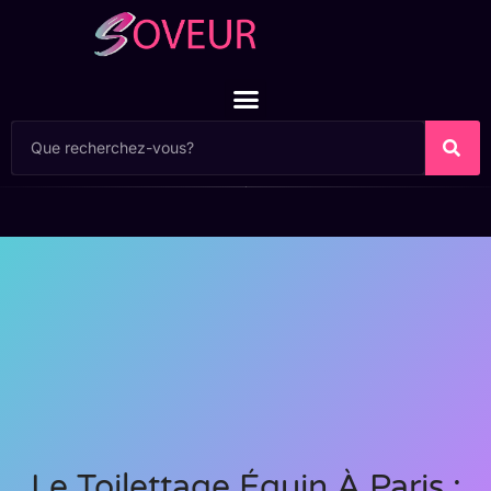
Le Toilettage Équin À Paris :