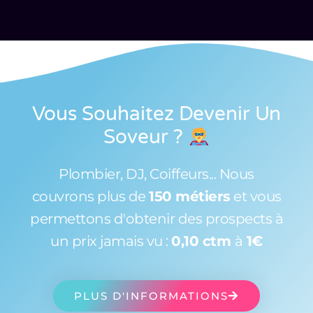
Vous Souhaitez Devenir Un
Soveur
?
Plombier, DJ, Coiffeurs... Nous
couvrons plus de
150 métiers
et vous
permettons d'obtenir des prospects à
un prix jamais vu :
0,10 ctm
à
1€
PLUS D'INFORMATIONS