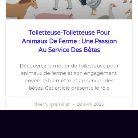
Toiletteuse-Toiletteuse Pour
Animaux De Ferme : Une Passion
Au Service Des Bêtes
Découvrez le métier de toiletteuse pour
animaux de ferme et son engagement
envers le bien-être et au service des
bêtes. Cet article présente le rôle
thierry gremillet
28 avril 2026