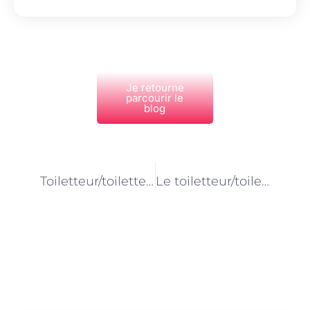
Je retourne
parcourir le
blog
PRÉCÉDENT
NEXT
Toiletteur/toiletteuse pour chevaux à Paris : quand le talent rencontre la patience
Le toiletteur/toiletteuse pour chevaux à Paris : entre tradition et modernité
Découvrez Également