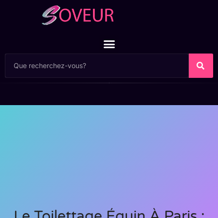
Le Toilettage Équin À Paris :