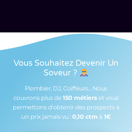
Vous Souhaitez Devenir Un
Soveur
?
Plombier, DJ, Coiffeurs... Nous
couvrons plus de
150 métiers
et vous
permettons d'obtenir des prospects à
un prix jamais vu :
0,10 ctm
à
1€