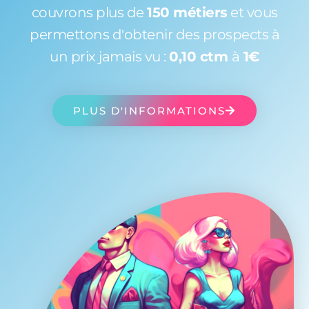
couvrons plus de
150 métiers
et vous
permettons d'obtenir des prospects à
un prix jamais vu :
0,10 ctm
à
1€
PLUS D'INFORMATIONS