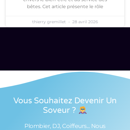
bêtes. Cet article présente le rôle
thierry gremillet
28 avril 2026
Vous Souhaitez Devenir Un
Soveur
?
Plombier, DJ, Coiffeurs... Nous