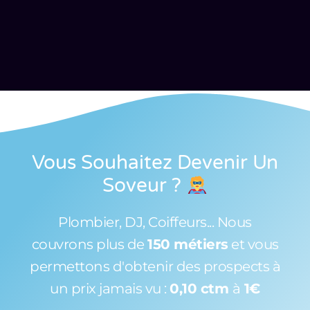
Vous Souhaitez Devenir Un
Soveur
?
Plombier, DJ, Coiffeurs... Nous
couvrons plus de
150 métiers
et vous
permettons d'obtenir des prospects à
un prix jamais vu :
0,10 ctm
à
1€