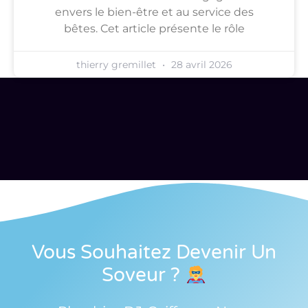
envers le bien-être et au service des
bêtes. Cet article présente le rôle
thierry gremillet
28 avril 2026
Vous Souhaitez Devenir Un
Soveur
?