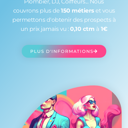
Plombier, DJ, Coiffeurs... Nous
couvrons plus de
150 métiers
et vous
permettons d'obtenir des prospects à
un prix jamais vu :
0,10 ctm
à
1€
PLUS D'INFORMATIONS