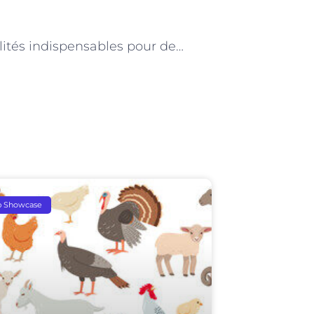
NEXT
Les qualités indispensables pour devenir toiletteur-toiletteuse pour animaux de ferme
p Showcase