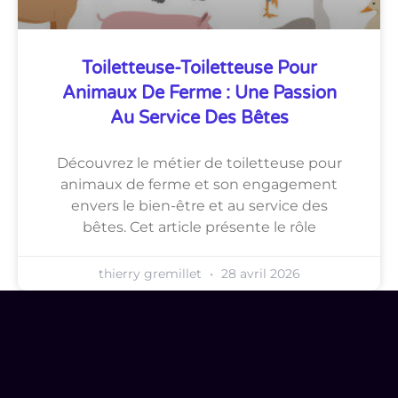
Toiletteuse-Toiletteuse Pour
Animaux De Ferme : Une Passion
Au Service Des Bêtes
Découvrez le métier de toiletteuse pour
animaux de ferme et son engagement
envers le bien-être et au service des
bêtes. Cet article présente le rôle
thierry gremillet
28 avril 2026