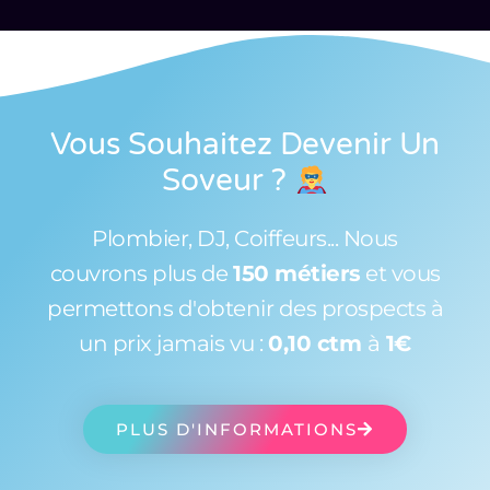
Vous Souhaitez Devenir Un
Soveur
?
Plombier, DJ, Coiffeurs... Nous
couvrons plus de
150 métiers
et vous
permettons d'obtenir des prospects à
un prix jamais vu :
0,10 ctm
à
1€
PLUS D'INFORMATIONS