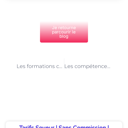
Je retourne
parcourir le
blog
PRÉCÉDENT
NEXT
Les formations complémentaires pour les électriciens à Paris
Les compétences requises pour devenir couvreur à Paris
Découvrez Également