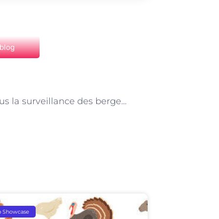
 blog
NEXT
Paris sous la surveillance des bergers-bergères : Un regard différent sur la ville
p Showcase