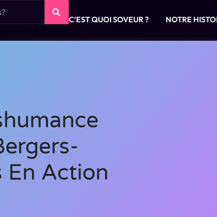
C’EST QUOI SOVEUR ?
NOTRE HISTO
nshumance
Bergers-
s En Action