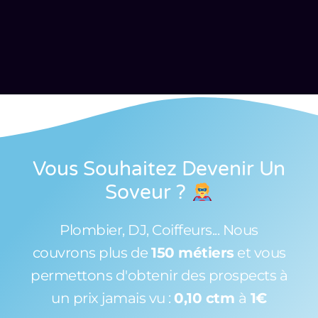
Vous Souhaitez Devenir Un
Soveur
?
Plombier, DJ, Coiffeurs... Nous
couvrons plus de
150 métiers
et vous
permettons d'obtenir des prospects à
un prix jamais vu :
0,10 ctm
à
1€