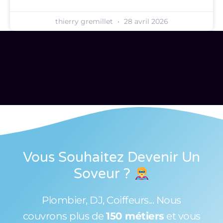
thierry gremillet
28 avril 2026
Vous Souhaitez Devenir Un
Soveur
?
Plombier, DJ, Coiffeurs... Nous
couvrons plus de
150 métiers
et vous