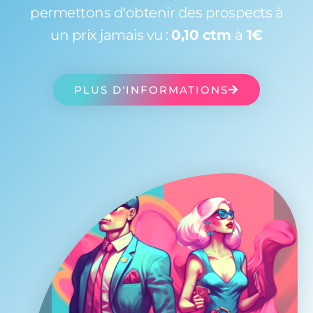
permettons d'obtenir des prospects à
un prix jamais vu :
0,10 ctm
à
1€
PLUS D'INFORMATIONS