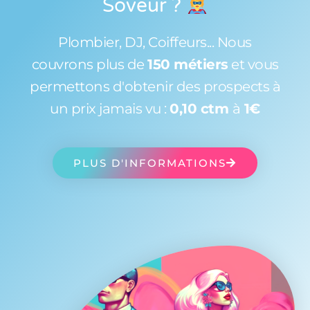
Soveur
?
Plombier, DJ, Coiffeurs... Nous
couvrons plus de
150 métiers
et vous
permettons d'obtenir des prospects à
un prix jamais vu :
0,10 ctm
à
1€
PLUS D'INFORMATIONS