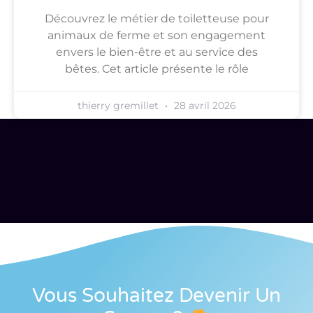
Découvrez le métier de toiletteuse pour
animaux de ferme et son engagement
envers le bien-être et au service des
bêtes. Cet article présente le rôle
thierry gremillet
28 avril 2026
Vous Souhaitez Devenir Un