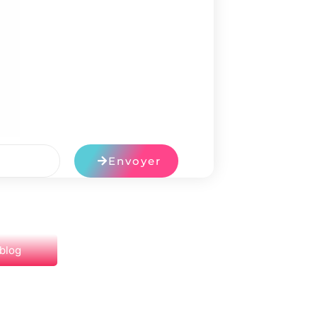
Envoyer
 blog
NEXT