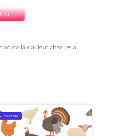
 blog
NEXT
« La gestion de la douleur chez les animaux : le rôle essentiel du vétérinaire parisien »
p Showcase