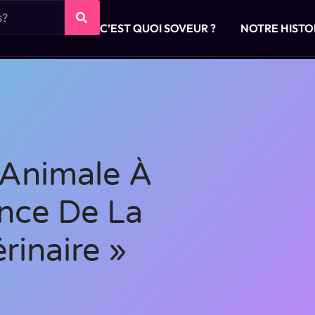
C’EST QUOI SOVEUR ?
NOTRE HISTO
 Animale À
ance De La
rinaire »