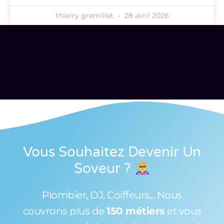
thierry gremillet
28 avril 2026
Vous Souhaitez Devenir Un
Soveur
?
Plombier, DJ, Coiffeurs... Nous
couvrons plus de
150 métiers
et vous