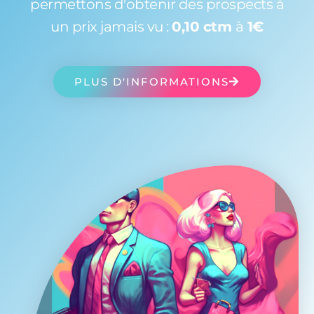
permettons d'obtenir des prospects à
un prix jamais vu :
0,10 ctm
à
1€
PLUS D'INFORMATIONS