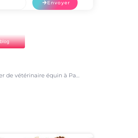
Envoyer
 blog
NEXT
Le métier de vétérinaire équin à Paris : entre passion et technicité