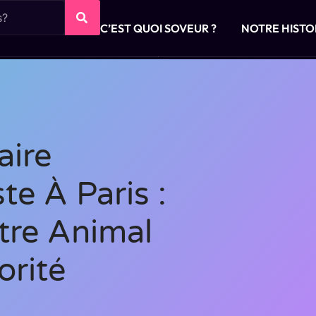
C’EST QUOI SOVEUR ?
NOTRE HISTO
aire
e À Paris :
tre Animal
orité