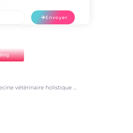
Envoyer
 blog
NEXT
La médecine vétérinaire holistique à Paris : prendre en compte l’animal dans sa globalité