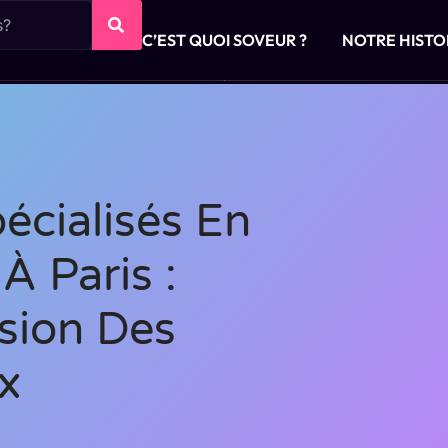
C’EST QUOI SOVEUR ?
NOTRE HISTO
pécialisés En
À Paris :
ision Des
x