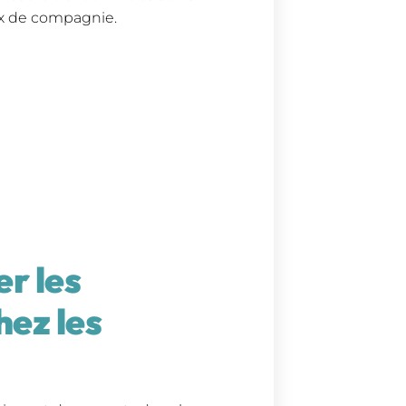
ux de compagnie.
er les
hez les