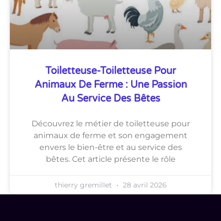
Toiletteuse-Toiletteuse Pour
Animaux De Ferme : Une Passion
Au Service Des Bêtes
Découvrez le métier de toiletteuse pour
animaux de ferme et son engagement
envers le bien-être et au service des
bêtes. Cet article présente le rôle
thierry gremillet
28 avril 2026