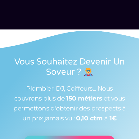
Vous Souhaitez Devenir Un
Soveur
?
Plombier, DJ, Coiffeurs... Nous
couvrons plus de
150 métiers
et vous
permettons d'obtenir des prospects à
un prix jamais vu :
0,10 ctm
à
1€