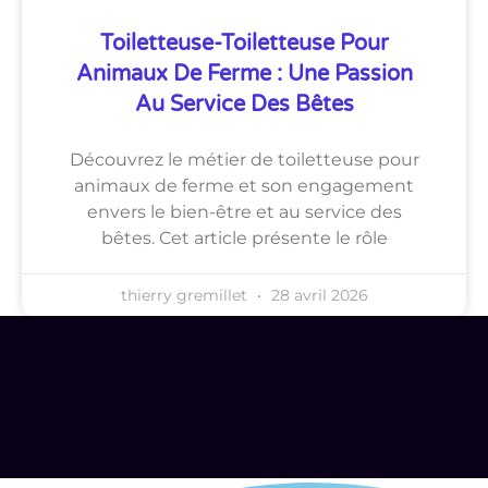
Toiletteuse-Toiletteuse Pour
Animaux De Ferme : Une Passion
Au Service Des Bêtes
Découvrez le métier de toiletteuse pour
animaux de ferme et son engagement
envers le bien-être et au service des
bêtes. Cet article présente le rôle
thierry gremillet
28 avril 2026