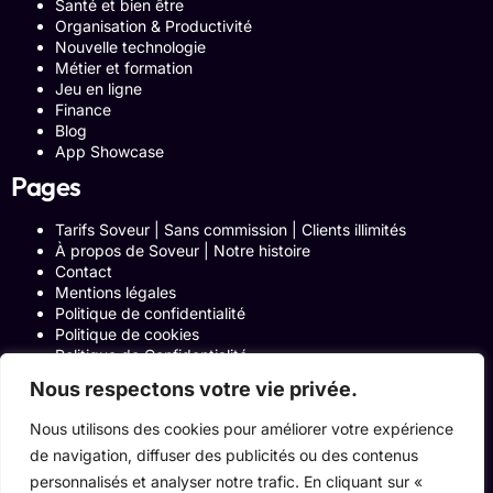
Santé et bien être
Organisation & Productivité
Nouvelle technologie
Métier et formation
Jeu en ligne
Finance
Blog
App Showcase
Pages
Tarifs Soveur | Sans commission | Clients illimités
À propos de Soveur | Notre histoire
Contact
Mentions légales
Politique de confidentialité
Politique de cookies
Politique de Confidentialité
Formulaire de contact
Nous respectons votre vie privée.
Blog
Notre histoire
Nous utilisons des cookies pour améliorer votre expérience
Programme Affiliation
de navigation, diffuser des publicités ou des contenus
Conditions générales d’utilisation
ACCUEIL
personnalisés et analyser notre trafic. En cliquant sur «