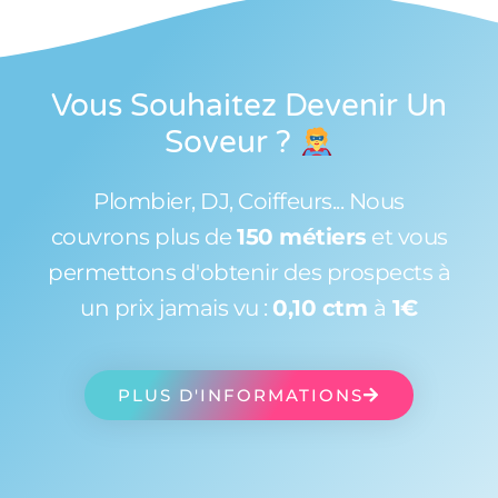
Vous Souhaitez Devenir Un
Soveur
?
Plombier, DJ, Coiffeurs... Nous
couvrons plus de
150 métiers
et vous
permettons d'obtenir des prospects à
un prix jamais vu :
0,10 ctm
à
1€
PLUS D'INFORMATIONS