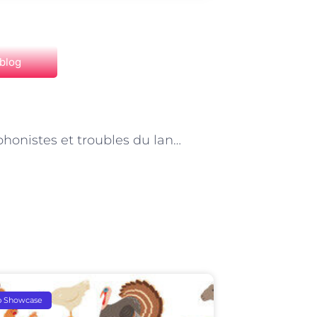
 blog
NEXT
« Orthophonistes et troubles du langage oral chez les enfants présentant un trouble du déficit de l’attention avec ou sans hyperactivité (TDAH) : une approche adaptée à Paris »
p Showcase