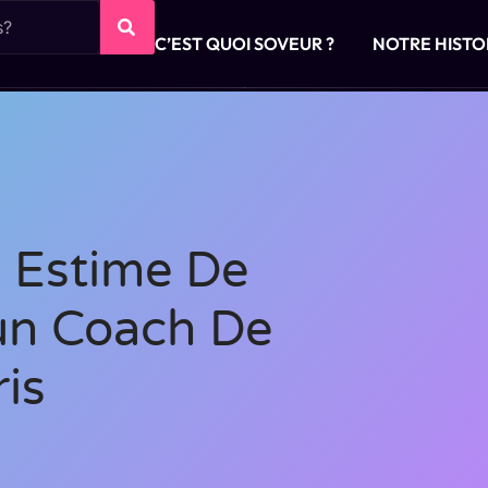
C’EST QUOI SOVEUR ?
NOTRE HISTO
 Estime De
’un Coach De
is