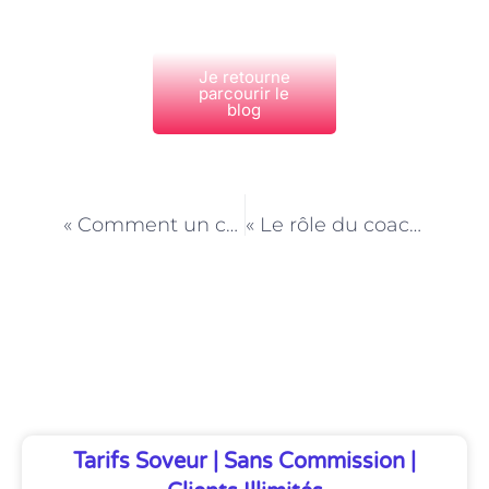
Je retourne
parcourir le
blog
PRÉCÉDENT
NEXT
« Comment un coach parental à Paris peut vous aider à renforcer la complicité en famille »
« Le rôle du coach parental dans l’éducation à la bienveillance à Paris »
Découvrez Également
Tarifs Soveur | Sans Commission |