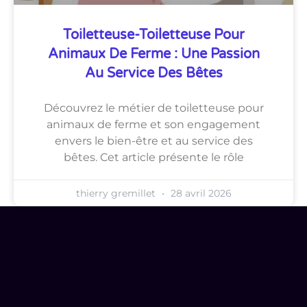
Toiletteuse-Toiletteuse Pour
Animaux De Ferme : Une Passion
Au Service Des Bêtes
Découvrez le métier de toiletteuse pour
animaux de ferme et son engagement
envers le bien-être et au service des
bêtes. Cet article présente le rôle
thierry gremillet
28 avril 2026