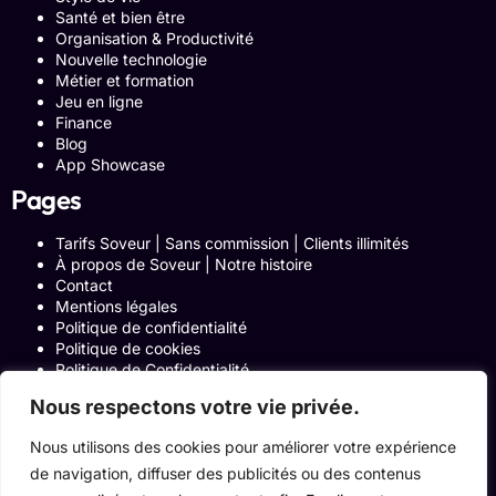
Santé et bien être
Organisation & Productivité
Nouvelle technologie
Métier et formation
Jeu en ligne
Finance
Blog
App Showcase
Pages
Tarifs Soveur | Sans commission | Clients illimités
À propos de Soveur | Notre histoire
Contact
Mentions légales
Politique de confidentialité
Politique de cookies
Politique de Confidentialité
Formulaire de contact
Nous respectons votre vie privée.
Blog
Notre histoire
Nous utilisons des cookies pour améliorer votre expérience
Programme Affiliation
de navigation, diffuser des publicités ou des contenus
Conditions générales d’utilisation
ACCUEIL