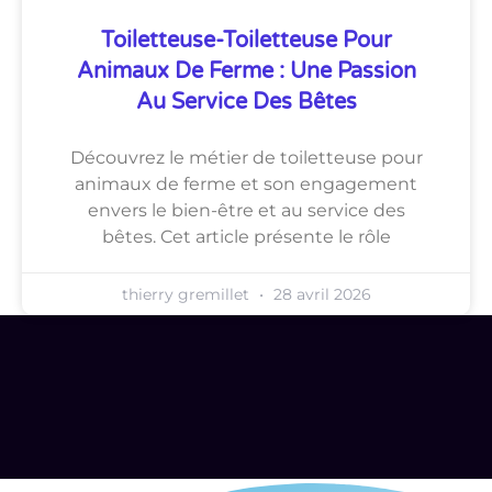
Toiletteuse-Toiletteuse Pour
Animaux De Ferme : Une Passion
Au Service Des Bêtes
Découvrez le métier de toiletteuse pour
animaux de ferme et son engagement
envers le bien-être et au service des
bêtes. Cet article présente le rôle
thierry gremillet
28 avril 2026