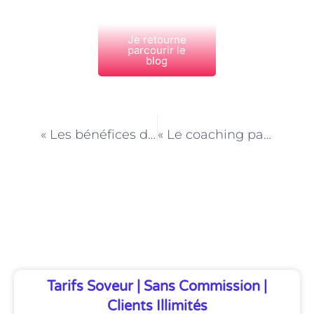
Je retourne
parcourir le
blog
PRÉCÉDENT
NEXT
« Les bénéfices d’un accompagnement parental dans la gestion des émotions à Paris »
« Le coaching parental à Paris : des solutions pour les parents d’adolescents en crise »
Découvrez Également
Tarifs Soveur | Sans Commission |
Clients Illimités