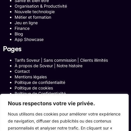
Santé et bien être
Organisation & Productivité
Nouvelle technologie
Métier et formation
Jeu en ligne
Finance
Blog
App Showcase
Pages
Tarifs Soveur | Sans commission | Clients illimités
À propos de Soveur | Notre histoire
Contact
Mentions légales
Politique de confidentialité
Politique de cookies
Politique de Confidentialité
Formulaire de contact
Nous respectons votre vie privée.
Blog
Notre histoire
Nous utilisons des cookies pour améliorer votre expérience
Programme Affiliation
de navigation, diffuser des publicités ou des contenus
Conditions générales d’utilisation
ACCUEIL
personnalisés et analyser notre trafic. En cliquant sur «