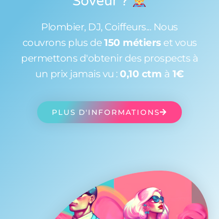
Soveur
?
Plombier, DJ, Coiffeurs... Nous
couvrons plus de
150 métiers
et vous
permettons d'obtenir des prospects à
un prix jamais vu :
0,10 ctm
à
1€
PLUS D'INFORMATIONS