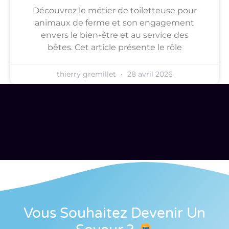
Découvrez le métier de toiletteuse pour
animaux de ferme et son engagement
envers le bien-être et au service des
bêtes. Cet article présente le rôle
thierry gremillet
28 avril 2026
Vous Souhaitez Devenir Un