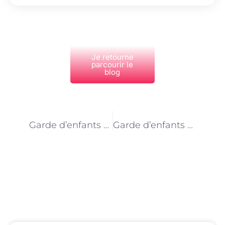
Je retourne
parcourir le
blog
PRÉCÉDENT
NEXT
Garde d’enfants à domicile à Paris : comment stimule la créativité des enfants
Garde d’enfants à domicile à Paris : la gestion des repas et des allergies
Découvrez Également