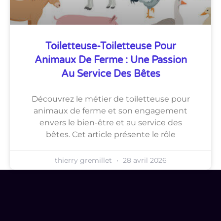
Toiletteuse-Toiletteuse Pour
Animaux De Ferme : Une Passion
Au Service Des Bêtes
Découvrez le métier de toiletteuse pour
animaux de ferme et son engagement
envers le bien-être et au service des
bêtes. Cet article présente le rôle
thierry gremillet
28 avril 2026