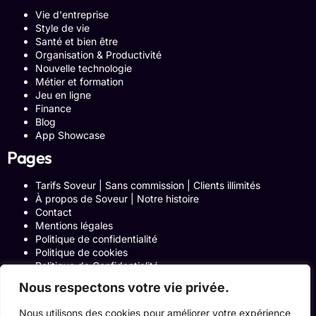
Vie d'entreprise
Style de vie
Santé et bien être
Organisation & Productivité
Nouvelle technologie
Métier et formation
Jeu en ligne
Finance
Blog
App Showcase
Pages
Tarifs Soveur | Sans commission | Clients illimités
À propos de Soveur | Notre histoire
Contact
Mentions légales
Politique de confidentialité
Politique de cookies
Politique de Confidentialité
Formulaire de contact
Nous respectons votre vie privée.
Blog
Notre histoire
Nous utilisons des cookies pour améliorer votre expérience