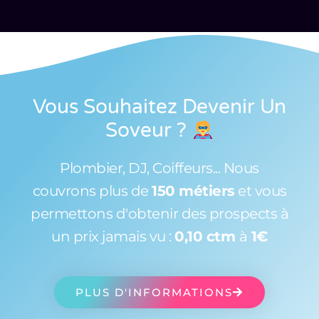
Vous Souhaitez Devenir Un
Soveur
?
Plombier, DJ, Coiffeurs... Nous
couvrons plus de
150 métiers
et vous
permettons d'obtenir des prospects à
un prix jamais vu :
0,10 ctm
à
1€
PLUS D'INFORMATIONS