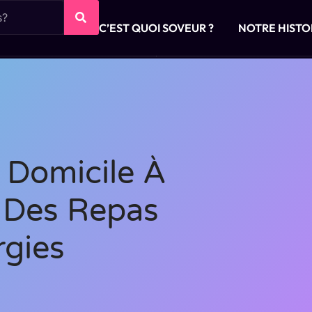
C’EST QUOI SOVEUR ?
NOTRE HISTO
 Domicile À
n Des Repas
rgies