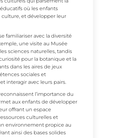
s culturels qui parsèment la
u éducatifs où les enfants
a culture, et développer leur
 familiariser avec la diversité
 exemple, une visite au Musée
 les sciences naturelles, tandis
curiosité pour la botanique et la
ants dans les aires de jeux
tences sociales et
 interagir avec leurs pairs.
s reconnaissent l’importance du
permet aux enfants de développer
eur offrant un espace
ressources culturelles et
nt un environnement propice au
ant ainsi des bases solides