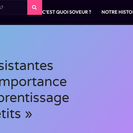
C’EST QUOI SOVEUR ?
NOTRE HISTO
sistantes
’importance
prentissage
tits »