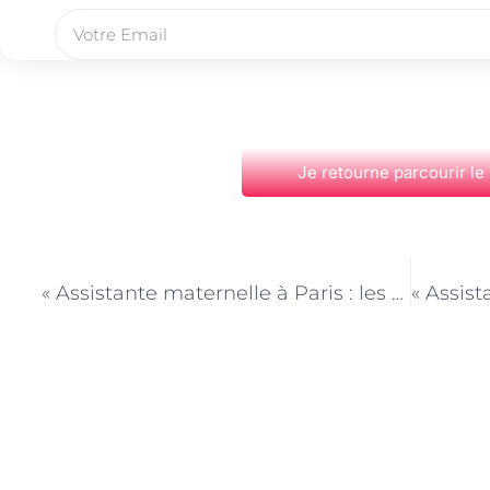
Je retourne parcourir le
PRÉCÉDENT
« Assistante maternelle à Paris : les clés pour gérer les périodes de transition chez les enfants »
Découvrez Également