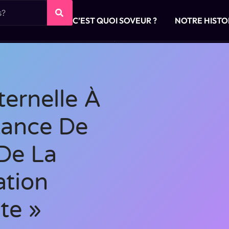
C’EST QUOI SOVEUR ?
NOTRE HISTO
ternelle À
rtance De
 De La
tion
te »