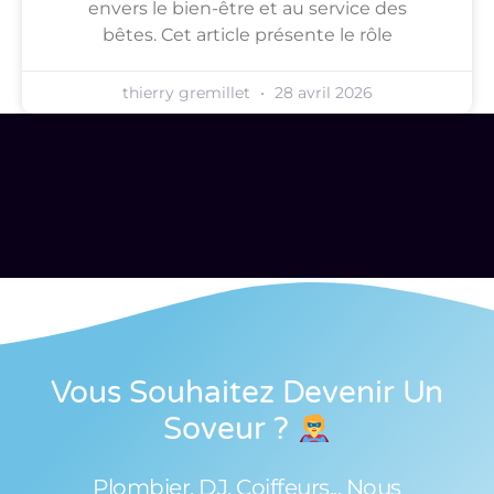
envers le bien-être et au service des
bêtes. Cet article présente le rôle
thierry gremillet
28 avril 2026
Vous Souhaitez Devenir Un
Soveur
?
Plombier, DJ, Coiffeurs... Nous