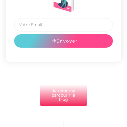
Envoyer
Je retourne
parcourir le
blog
PRÉCÉDENT
NEXT