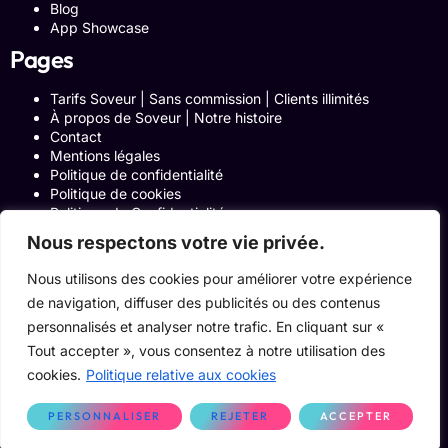
Blog
App Showcase
Pages
Tarifs Soveur | Sans commission | Clients illimités
À propos de Soveur | Notre histoire
Contact
Mentions légales
Politique de confidentialité
Politique de cookies
Politique de Confidentialité
Formulaire de contact
Nous respectons votre vie privée.
Blog
Notre histoire
Nous utilisons des cookies pour améliorer votre expérience
Programme Affiliation
de navigation, diffuser des publicités ou des contenus
Conditions générales d’utilisation
ACCUEIL
personnalisés et analyser notre trafic. En cliquant sur «
Onglets Zone Affilié
Tout accepter », vous consentez à notre utilisation des
Le Blog
cookies.
Politique relative aux cookies
Devenir pro
PERSONNALISER
REJETER
ACCEPTER