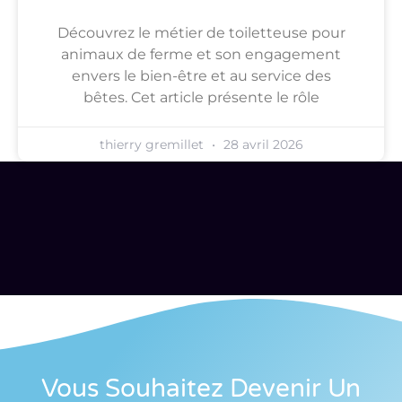
Découvrez le métier de toiletteuse pour
animaux de ferme et son engagement
envers le bien-être et au service des
bêtes. Cet article présente le rôle
thierry gremillet
28 avril 2026
Vous Souhaitez Devenir Un