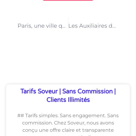
PRÉCÉDENT
NEXT
Paris, une ville qui valorise la diversité culturelle dans le métier d’Auxiliaire de vie sociale
Les Auxiliaires de vie sociale à Paris : des partenaires essentiels pour les professionnels de santé
Découvrez Également
Tarifs Soveur | Sans Commission |
Clients Illimités
## Tarifs simples. Sans engagement. Sans
commission. Chez Soveur, nous avons
conçu une offre claire et transparente