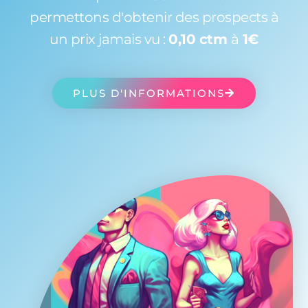
permettons d'obtenir des prospects à
un prix jamais vu :
0,10 ctm
à
1€
PLUS D'INFORMATIONS