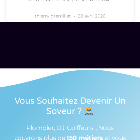
thierry gremillet
28 avril 2026
Vous Souhaitez Devenir Un
Soveur
?
Plombier, DJ, Coiffeurs... Nous
couvrons plus de
150 métiers
et vous