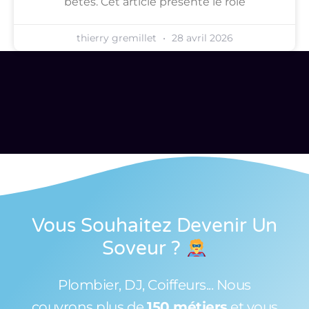
bêtes. Cet article présente le rôle
thierry gremillet
28 avril 2026
Vous Souhaitez Devenir Un
Soveur
?
Plombier, DJ, Coiffeurs... Nous
couvrons plus de
150 métiers
et vous