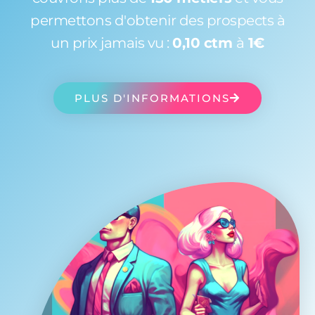
permettons d'obtenir des prospects à
un prix jamais vu :
0,10 ctm
à
1€
PLUS D'INFORMATIONS